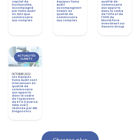
capital de
équipes Yuma
qualité de
Doohyoulike,
Audit
commissaire
accompagné
accompagnent
aux apports
par Yuma Audit
Silamir en
dans le cadre
en tant que
qualité de
de l’OPA et de
commissaire
commissaire
l’OPR de
aux comptes
aux comptes
Montefiore
Investment sur
Generix Group
ACTUALITÉS
CLIENTS
OCTOBRE 2022
Les équipes
Yuma Audit sont
intervenues en
qualité de
commissaire
aux apports
dans le cadre
de l’opération
de RTO (reverse
take over)
réalisée par ABL
Diagnostics