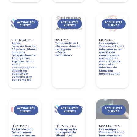
ACTUALITÉS
ACTUALITÉS
ACTUALITÉS
CLIENTS
CLIENTS
CLIENTS
SEPTEMBRE 2023
AVRIL 2023
MARS 2023
Après
Yuma Audit est
Les équipes
l’acquisition de
classée dans la
Yuma Audit sont
F System, Silamir
catégorie
intervenues en
annonce
« Forte
qualité de
l’acquisition de
notoriété »
commissaire
Polarys. Les
aux apports
équipes Yuma
dans le cadre
Audit
du « Take
accompagnent
Private » de
Silamir en
Manutan
qualité de
International
commissaire
aux comptes
ACTUALITÉS
ACTUALITÉS
ACTUALITÉS
CLIENTS
CLIENTS
CLIENTS
FÉVRIER 2023
DÉCEMBRE 2022
NOVEMBRE 2022
Retail Media :
Naxicap entre
Les équipes
Entrepreneur
au capital de
Yuma Audit sont
Invest entre au
Silamir. Les
intervenues en