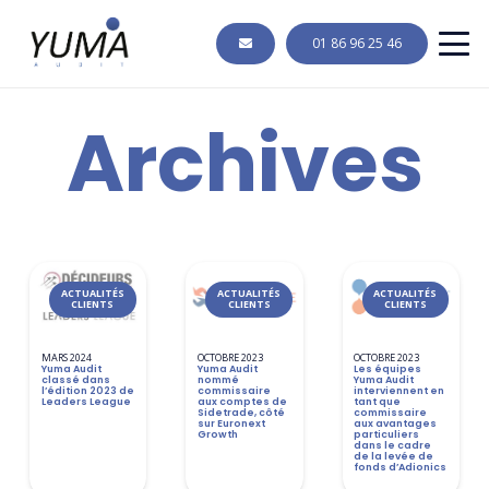
01 86 96 25 46
Archives
ACTUALITÉS
ACTUALITÉS
ACTUALITÉS
CLIENTS
CLIENTS
CLIENTS
MARS 2024
OCTOBRE 2023
OCTOBRE 2023
Yuma Audit
Yuma Audit
Les équipes
classé dans
nommé
Yuma Audit
l’édition 2023 de
commissaire
interviennent en
Leaders League
aux comptes de
tant que
Sidetrade, côté
commissaire
sur Euronext
aux avantages
Growth
particuliers
dans le cadre
de la levée de
fonds d’Adionics