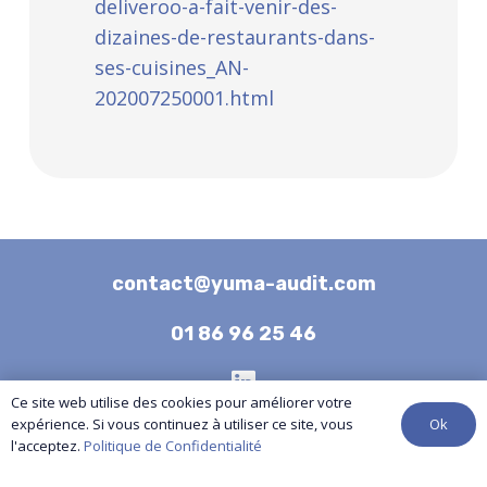
deliveroo-a-fait-venir-des-
dizaines-de-restaurants-dans-
ses-cuisines_AN-
202007250001.html
contact@yuma-audit.com
01 86 96 25 46
Ce site web utilise des cookies pour améliorer votre
Ok
expérience. Si vous continuez à utiliser ce site, vous
Nos services
l'acceptez.
Politique de Confidentialité
Références