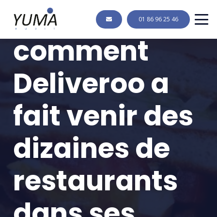
Kitchens :
01 86 96 25 46
comment
Deliveroo a
fait venir des
dizaines de
restaurants
dans ses