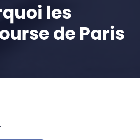
quoi les
ourse de Paris
4