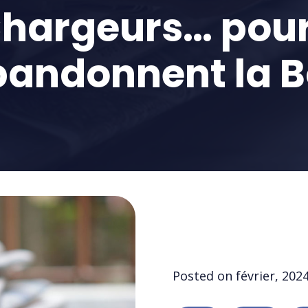
 Chargeurs… pour
bandonnent la B
Posted on
février, 202