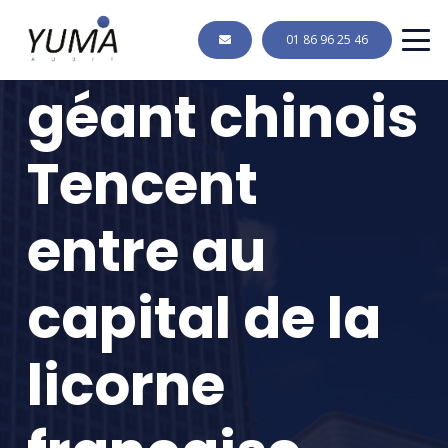
Jeux vidéo: le
01 86 96 25 46
géant chinois
Tencent
entre au
capital de la
licorne