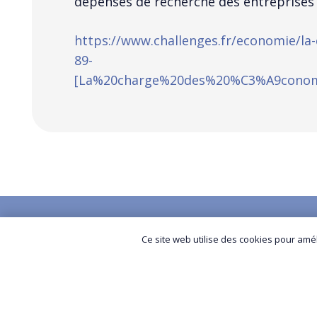
dépenses de recherche des entreprises 
https://www.challenges.fr/economie/la
89-
[La%20charge%20des%20%C3%A9conom
01 86 96 25 46
Ce site web utilise des cookies pour améli