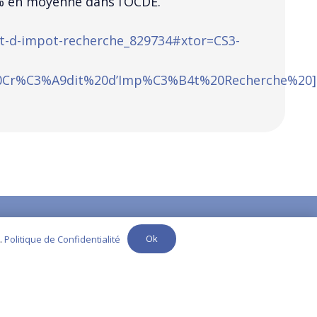
8% en moyenne dans l’OCDE.
dit-d-impot-recherche_829734#xtor=CS3-
0Cr%C3%A9dit%20d’Imp%C3%B4t%20Recherche%20]
contact@yuma-audit.com
Ok
.
Politique de Confidentialité
.