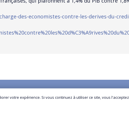
françaises, qui plafonnent à 1,4% du PIB contre 1,
-charge-des-economistes-contre-les-derives-du-cre
istes%20contre%20les%20d%C3%A9rives%20du%2
orer votre expérience. Si vous continuez à utiliser ce site, vous l'acceptez
Nos services
Références
Actualités
Contactez-nous
Yuma-audit.com
© Copyright All Rights Reserved