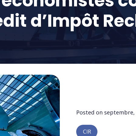
 économistes co
édit d’Impôt Re
Posted on
septembre,
CIR