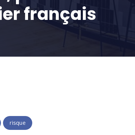
ier français
1
risque