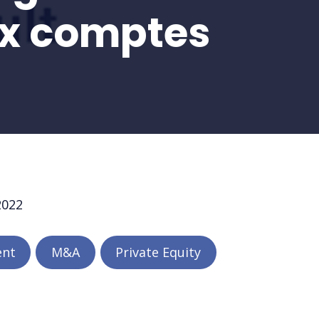
ux comptes
2022
ent
M&A
Private Equity