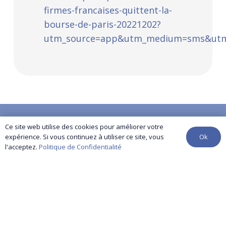
firmes-francaises-quittent-la-
bourse-de-paris-20221202?
utm_source=app&utm_medium=sms&utm_ca
contact@yuma-audit.com
Ce site web utilise des cookies pour améliorer votre
Ok
expérience. Si vous continuez à utiliser ce site, vous
l'acceptez.
Politique de Confidentialité
01 86 96 25 46
Nos services
Références