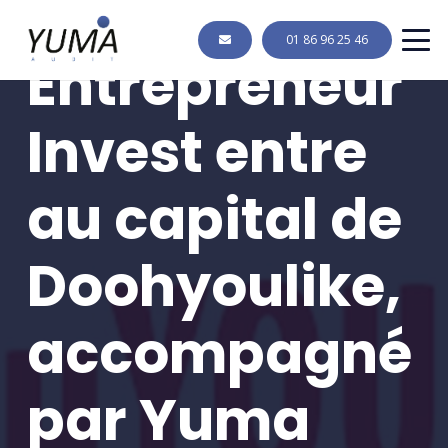
Retail Media :
01 86 96 25 46
Entrepreneur
Invest entre
au capital de
Doohyoulike,
accompagné
par Yuma