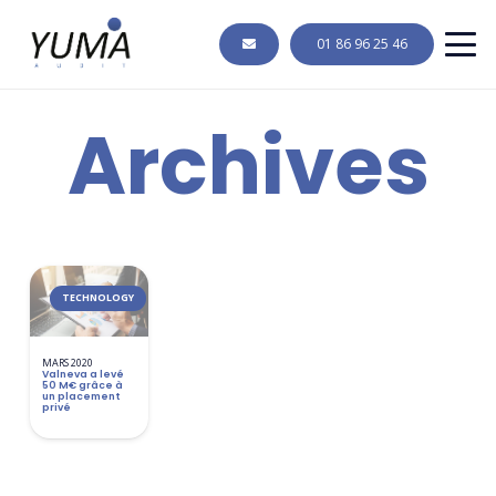
01 86 96 25 46
Archives
TECHNOLOGY
MARS 2020
Valneva a levé
50 M€ grâce à
un placement
privé