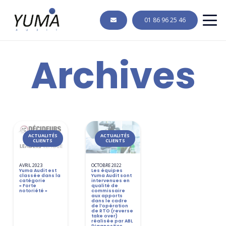
01 86 96 25 46
Archives
ACTUALITÉS
ACTUALITÉS
CLIENTS
CLIENTS
AVRIL 2023
OCTOBRE 2022
Yuma Audit est
Les équipes
classée dans la
Yuma Audit sont
catégorie
intervenues en
« Forte
qualité de
notoriété »
commissaire
aux apports
dans le cadre
de l’opération
de RTO (reverse
take over)
réalisée par ABL
Diagnostics