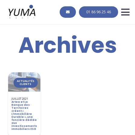
01 86 96 25 46
Archives
ACTUALITÉS
CLIENTS
JUILLET 2021
Artea et La
Banque des
Territoires
créent «
L’Immobilière
Durable », une
foncière dédiée
aux
investissements
immobiliers ESG