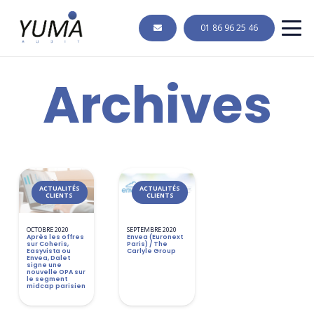
01 86 96 25 46
Archives
ACTUALITÉS
ACTUALITÉS
CLIENTS
CLIENTS
OCTOBRE 2020
SEPTEMBRE 2020
Après les offres
Envea (Euronext
sur Coheris,
Paris) / The
Easyvista ou
Carlyle Group
Envea, Dalet
signe une
nouvelle OPA sur
le segment
midcap parisien