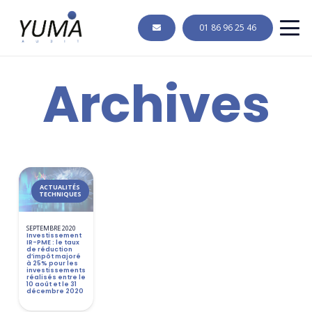
01 86 96 25 46
Archives
ACTUALITÉS
TECHNIQUES
SEPTEMBRE 2020
Investissement
IR-PME : le taux
de réduction
d’impôt majoré
à 25% pour les
investissements
réalisés entre le
10 août et le 31
décembre 2020