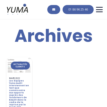
01 86 96 25 46
Archives
ACTUALITÉS
CLIENTS
MARS 2022
Les équipes
Yuma Audit
interviennent en
tant que
commissaire
aux apports
auprès des
fondateurs de
BA&SH dans le
cadre de la
reprise par le
fonds HLD