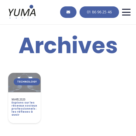
01 86 96 25 46
Archives
TECHNOLOGY
MARS 2020
Espions sur les
réseaux sociaux
professionnels :
les réflexes à
avoir