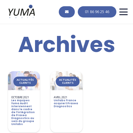
01 86 96 25 46
Archives
ACTUALITÉS
ACTUALITÉS
CLIENTS
CLIENTS
OCTOBRE 2021
AVRIL 2021
Les équipes
Unilabs France
Yuma Audit
acquiert Praxea
interviennent
Diagnostics
dans le cadre
de l’intégration
de Praxea
Diagnostics au
sein du groupe
Unilabs