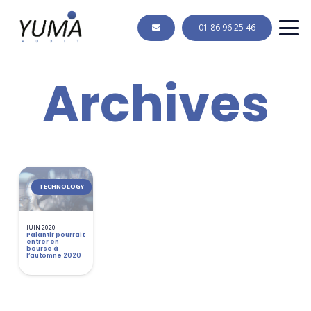
01 86 96 25 46
Archives
TECHNOLOGY
JUIN 2020
Palantir pourrait
entrer en
bourse à
l’automne 2020