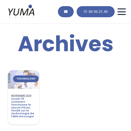
01 86 96 25 46
Archives
TECHNOLOGY
NOVEMBRE 2020
Covid-19 :
comment
fonctionne le
vaccin Pfizer,
fondé sur la
technologie de
l’ARN messager