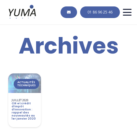
01 86 96 25 46
Archives
ACTUALITÉS
TECHNIQUES
JUILLET 2020
CIR et crédit
d’impôt
d’innovation :
rappel des
nouveautés au
1er janvier 2020