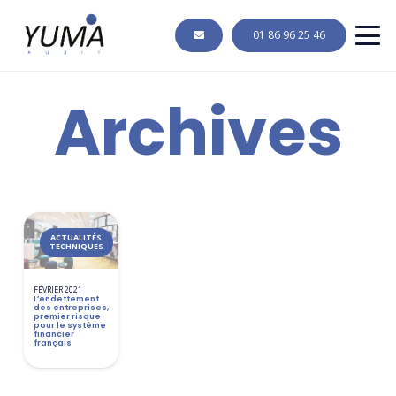
01 86 96 25 46
Archives
ACTUALITÉS
TECHNIQUES
FÉVRIER 2021
L’endettement
des entreprises,
premier risque
pour le système
financier
français