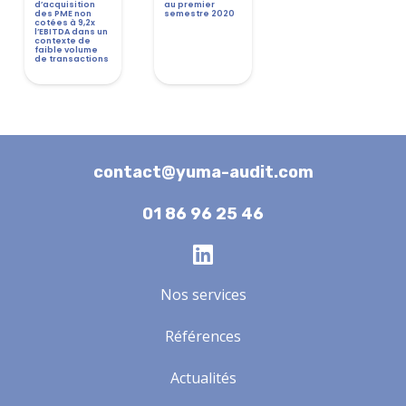
d’acquisition
au premier
des PME non
semestre 2020
cotées à 9,2x
l’EBITDA dans un
contexte de
faible volume
de transactions
contact@yuma-audit.com
01 86 96 25 46
Nos services
Références
Actualités