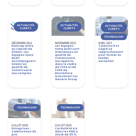
ACTUALITÉS
ACTUALITÉS
ACTUALITÉS
CLIENTS
CLIENTS
CLIENTS
TECHNOLOGY
DÉCEMBRE 2022
NOVEMBRE 2022
AVRIL 2021
Naxicap entre
Les équipes
Talentsoft et
au capital de
Yuma Audit sont
Cegid se
Silamir. Les
intervenues en
rapprochement
équipes Yuma
qualité de
pour former un
Audit
commissaire
leader
accompagnent
aux apports
européen
Silamir en
dans le cadre
qualité de
de l’OPA et de
commissaire
l’OPR de
aux comptes
Montefiore
Investment sur
Generix Group
TECHNOLOGY
TECHNOLOGY
JUILLET 2020
JUILLET 2020
Entreprises :
L’activité M & A
stabilisation du
dans les PME a
prix
chuté de 45 %